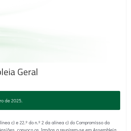
leia Geral
ro de 2025.
alínea c) e 22.º do n.º 2 da alínea c) do Compromisso da
Ansiães, convoco os Irmãos a reunirem-se em Assembleia