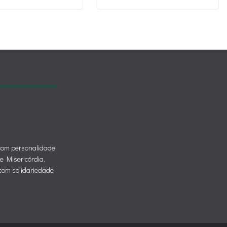
 com personalidade
de Misericórdia,
o com solidariedade