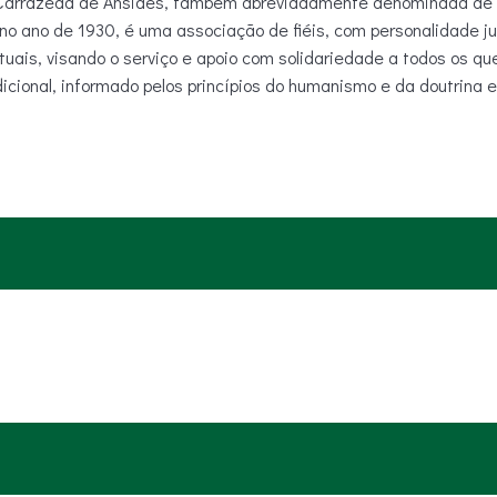
Carrazeda de Ansiães, também abreviadamente denominada de S
no ano de 1930, é uma associação de fiéis, com personalidade jur
ituais, visando o serviço e apoio com solidariedade a todos os 
dicional, informado pelos princípios do humanismo e da doutrina e