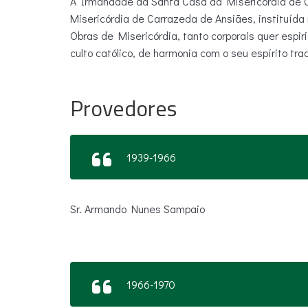
A Irmandade da Santa Casa da Misericórdia de 
Misericórdia de Carrazeda de Ansiães, instituída 
Obras de Misericórdia, tanto corporais quer espir
culto católico, de harmonia com o seu espírito tra
Provedores
1939-1966
Sr. Armando Nunes Sampaio
1966-1970