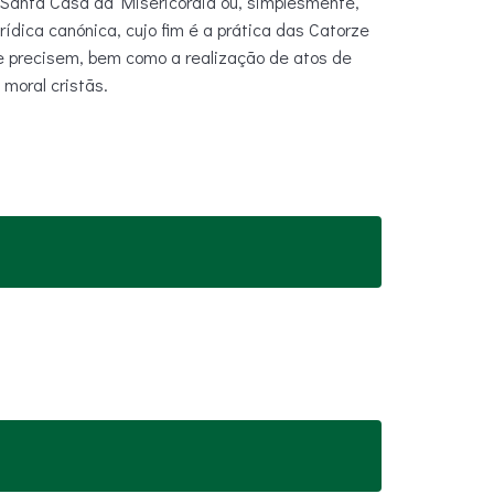
anta Casa da Misericórdia ou, simplesmente,
ídica canónica, cujo fim é a prática das Catorze
que precisem, bem como a realização de atos de
 moral cristãs.