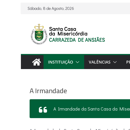
Skip
Sábado, 8 de Agosto, 2026
to
content
INSTITUIÇÃO
VALÊNCIAS
P
A Irmandade
A Irmandade da Santa Casa da Miser