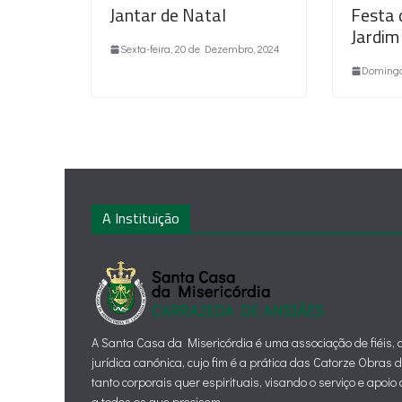
Jantar de Natal
Festa 
Jardim
Sexta-feira, 20 de Dezembro, 2024
Domingo
A Instituição
A Santa Casa da Misericórdia é uma associação de fiéis,
jurídica canónica, cujo fim é a prática das Catorze Obras 
tanto corporais quer espirituais, visando o serviço e apoi
a todos os que precisem.