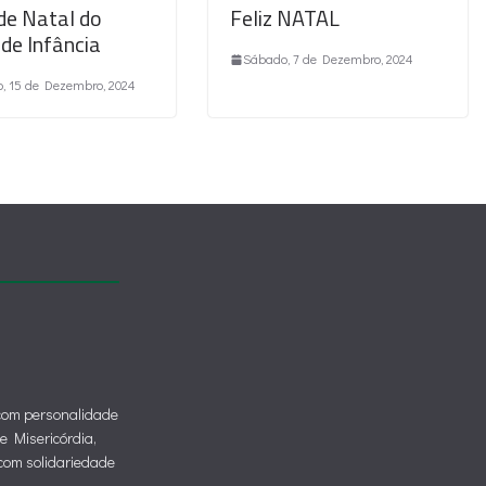
de Natal do
Feliz NATAL
 de Infância
Sábado, 7 de Dezembro, 2024
, 15 de Dezembro, 2024
 com personalidade
de Misericórdia,
o com solidariedade