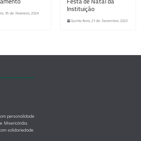
tamento
Festa de Natal da
Instituição
ra, 16 de Fevereiro, 2024
Quinta-feira, 21 de Dezembro, 2023
 com personalidade
de Misericórdia,
o com solidariedade