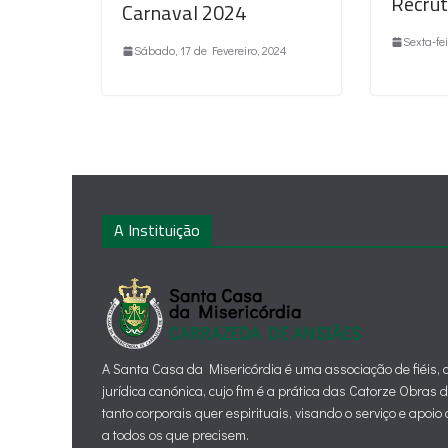
Recru
Carnaval 2024
Sexta-fei
Sábado, 17 de Fevereiro, 2024
A Instituição
A Santa Casa da Misericórdia é uma associação de fiéis,
jurídica canónica, cujo fim é a prática das Catorze Obras 
tanto corporais quer espirituais, visando o serviço e apoi
a todos os que precisem.